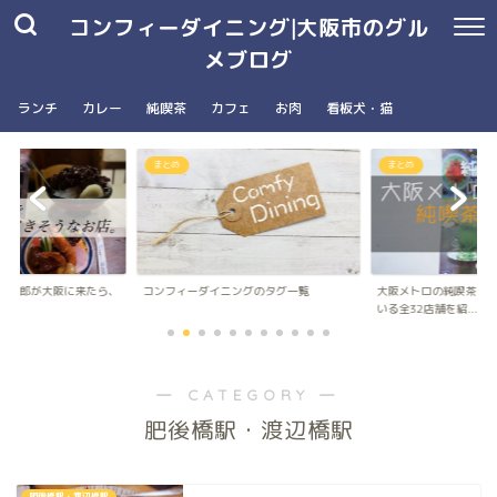
コンフィーダイニング|大阪市のグル
メブログ
ランチ
カレー
純喫茶
カフェ
お肉
看板犬・猫
まとめ
まとめ
の五郎が大阪に来たら、
コンフィーダイニングのタグ一覧
大阪メトロの純喫茶パ
..
いる全32店舗を紹...
― CATEGORY ―
肥後橋駅・渡辺橋駅
肥後橋駅・渡辺橋駅