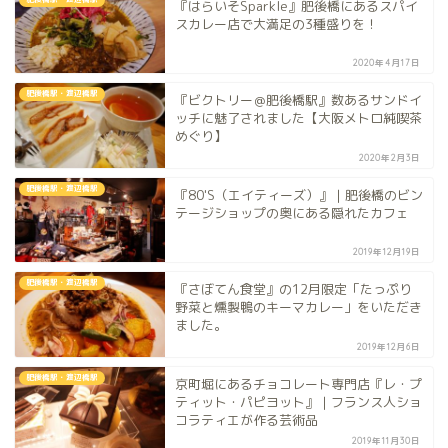
『はらいそSparkle』肥後橋にあるスパイ
スカレー店で大満足の3種盛りを！
2020年4月17日
肥後橋駅・渡辺橋駅
『ビクトリー＠肥後橋駅』数あるサンドイ
ッチに魅了されました【大阪メトロ純喫茶
めぐり】
2020年2月3日
肥後橋駅・渡辺橋駅
『80'S（エイティーズ）』｜肥後橋のビン
テージショップの奥にある隠れたカフェ
2019年12月19日
肥後橋駅・渡辺橋駅
『さぼてん食堂』の12月限定「たっぷり
野菜と燻製鴨のキーマカレー」をいただき
ました。
2019年12月6日
肥後橋駅・渡辺橋駅
京町堀にあるチョコレート専門店『レ・プ
ティット・パピヨット』｜フランス人ショ
コラティエが作る芸術品
2019年11月30日