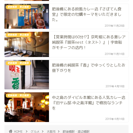
肥後橋駅・渡辺橋駅
肥後橋にある欧風カレー店『さぼてん食
堂』で限定の牡蠣キーマをいただきまし
た。
2019年11月28日
肥後橋駅・渡辺橋駅
【営業時間は60分!?】京町堀にある激レア
純喫茶『喫茶nest（ネスト）』｜宇宙船
がモチーフの店内！
2019年11月14日
肥後橋駅・渡辺橋駅
肥後橋の純喫茶『香』でゆっくりとしたお
昼下がりを
2019年4月18日
肥後橋駅・渡辺橋駅
中之島のダイビル本館にある人気カレー店
『旧ヤム邸 中之島洋館』で格別なランチ
を
2019年4月14日
HOME
グルメ
大阪市
肥後橋駅・渡辺橋駅