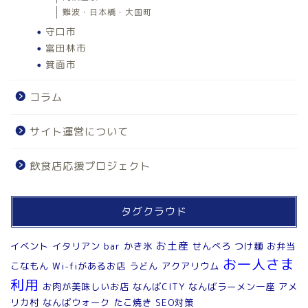
難波・日本橋・大国町
守口市
富田林市
箕面市
コラム
サイト運営について
飲食店応援プロジェクト
タグクラウド
お土産
イベント
イタリアン
bar
かき氷
せんべろ
つけ麺
お弁当
お一人さま
こなもん
Wi-fiがあるお店
うどん
アクアリウム
利用
お肉が美味しいお店
なんばCITY
なんばラーメン一座
アメ
リカ村
なんばウォーク
たこ焼き
SEO対策