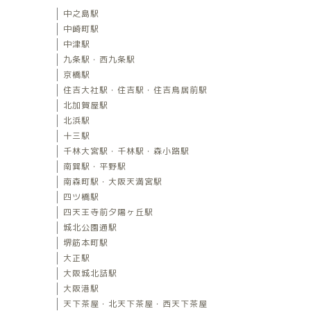
中之島駅
中崎町駅
中津駅
九条駅・西九条駅
京橋駅
住吉大社駅・住吉駅・住吉鳥居前駅
北加賀屋駅
北浜駅
十三駅
千林大宮駅・千林駅・森小路駅
南巽駅・平野駅
南森町駅・大阪天満宮駅
四ツ橋駅
四天王寺前夕陽ヶ丘駅
城北公園通駅
堺筋本町駅
大正駅
大阪城北詰駅
大阪港駅
天下茶屋・北天下茶屋・西天下茶屋