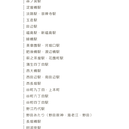
森ノ宮駅
淀屋橋駅
淡路駅・崇禅寺駅
玉造駅
田辺駅
福島駅・新福島駅
緑橋駅
美章園駅・河堀口駅
肥後橋駅・渡辺橋駅
萩之茶屋駅・花園町駅
蒲生四丁目駅
西大橋駅
西田辺駅・南田辺駅
西長堀駅
谷町九丁目・上本町
谷町六丁目駅
谷町四丁目駅
野江内代駅
野田あたり（野田阪神・海老江・野田）
長堀橋駅
阿波座駅