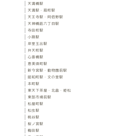
天満橋駅
天満駅・扇町駅
天王寺駅・阿倍野駅
天神橋筋六丁目駅
寺田町駅
小路駅
岸里玉出駅
弁天町駅
心斎橋駅
恵美須町駅
新今宮駅・動物園前駅
昭和町駅・文の里駅
本町駅
東天下茶屋・北畠・姫松
東部市場前駅
松屋町駅
松虫駅
桃谷駅
桜ノ宮駅
梅田駅