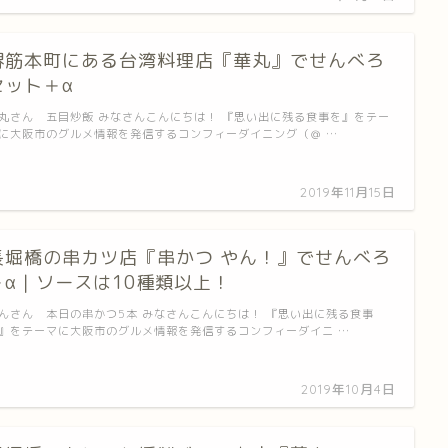
堺筋本町にある台湾料理店『華丸』でせんべろ
セット＋α
丸さん 五目炒飯 みなさんこんにちは！ 『思い出に残る食事を』をテー
に大阪市のグルメ情報を発信するコンフィーダイニング（＠ …
2019年11月15日
長堀橋の串カツ店『串かつ やん！』でせんべろ
＋α｜ソースは10種類以上！
んさん 本日の串かつ5本 みなさんこんにちは！ 『思い出に残る食事
』をテーマに大阪市のグルメ情報を発信するコンフィーダイニ …
2019年10月4日