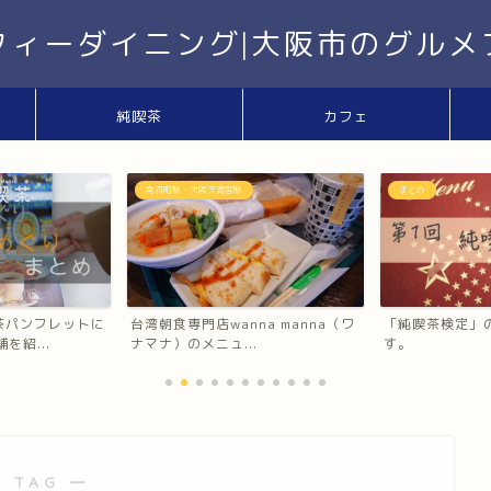
フィーダイニング|大阪市のグルメ
純喫茶
カフェ
まとめ
天王寺駅・阿倍野駅
na manna（ワ
「純喫茶検定」の会場はこちらで
大阪あべのハル
.
す。
活を完全紹介！台
 TAG ―