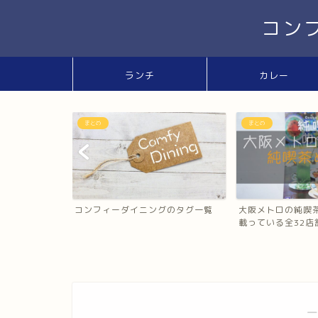
コン
ランチ
カレー
まとめ
南森町駅・大阪天満宮駅
グのタグ一覧
大阪メトロの純喫茶パンフレットに
台湾朝食専門店wan
載っている全32店舗を紹...
ナマナ）のメニュ..
―