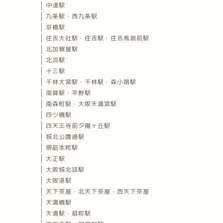
中津駅
九条駅・西九条駅
京橋駅
住吉大社駅・住吉駅・住吉鳥居前駅
北加賀屋駅
北浜駅
十三駅
千林大宮駅・千林駅・森小路駅
南巽駅・平野駅
南森町駅・大阪天満宮駅
四ツ橋駅
四天王寺前夕陽ヶ丘駅
城北公園通駅
堺筋本町駅
大正駅
大阪城北詰駅
大阪港駅
天下茶屋・北天下茶屋・西天下茶屋
天満橋駅
天満駅・扇町駅