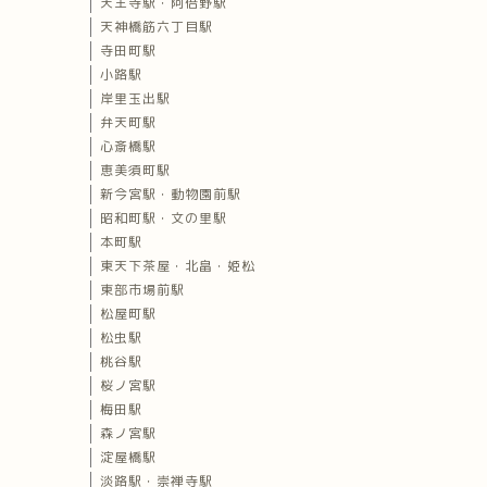
天王寺駅・阿倍野駅
天神橋筋六丁目駅
寺田町駅
小路駅
岸里玉出駅
弁天町駅
心斎橋駅
恵美須町駅
新今宮駅・動物園前駅
昭和町駅・文の里駅
本町駅
東天下茶屋・北畠・姫松
東部市場前駅
松屋町駅
松虫駅
桃谷駅
桜ノ宮駅
梅田駅
森ノ宮駅
淀屋橋駅
淡路駅・崇禅寺駅