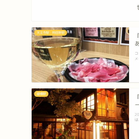
天王寺駅・阿倍野駅
コ
メ
緑橋駅
2
は