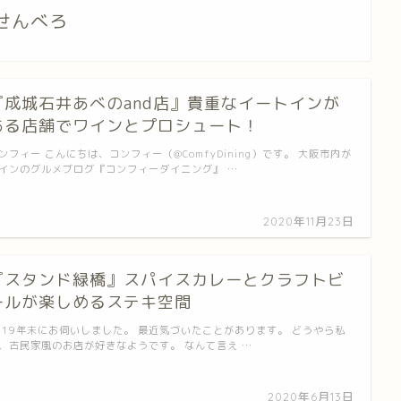
せんべろ
『成城石井あべのand店』貴重なイートインが
ある店舗でワインとプロシュート！
ンフィー こんにちは、コンフィー（@ComfyDining）です。 大阪市内が
インのグルメブログ『コンフィーダイニング』 …
2020年11月23日
『スタンド緑橋』スパイスカレーとクラフトビ
ールが楽しめるステキ空間
019年末にお伺いしました。 最近気づいたことがあります。 どうやら私
、古民家風のお店が好きなようです。 なんて言え …
2020年6月13日