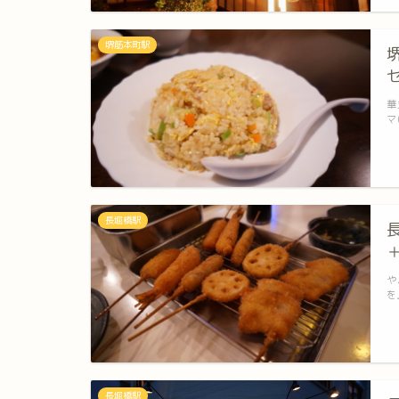
堺筋本町駅
華
マ
長堀橋駅
や
を
長堀橋駅