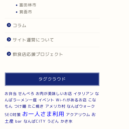
富田林市
箕面市
コラム
サイト運営について
飲食店応援プロジェクト
タグクラウド
お弁当
せんべろ
お肉が美味しいお店
イタリアン
な
んばラーメン一座
イベント
Wi-fiがあるお店
こな
もん
つけ麺
たこ焼き
アメリカ村
なんばウォーク
お一人さま利用
お
SEO対策
アクアリウム
土産
bar
なんばCITY
うどん
かき氷