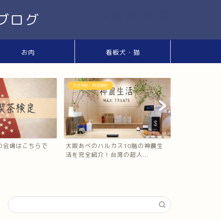
ブログ
お肉
看板犬・猫
まとめ
天王寺駅・阿倍野
カス10階の神農生
スパイスカレー検定【全35問】あ
あべのハルカ
湾の超人...
なたは何問正解できる？
う）で本場の台