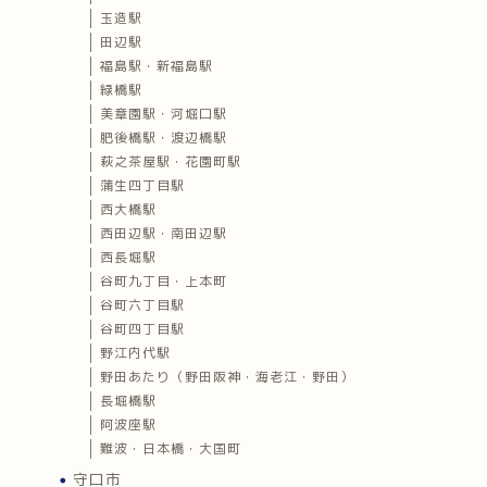
玉造駅
田辺駅
福島駅・新福島駅
緑橋駅
美章園駅・河堀口駅
肥後橋駅・渡辺橋駅
萩之茶屋駅・花園町駅
蒲生四丁目駅
西大橋駅
西田辺駅・南田辺駅
西長堀駅
谷町九丁目・上本町
谷町六丁目駅
谷町四丁目駅
野江内代駅
野田あたり（野田阪神・海老江・野田）
長堀橋駅
阿波座駅
難波・日本橋・大国町
守口市