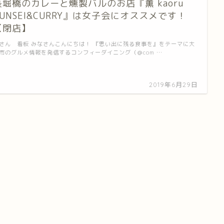
長堀橋のカレーと燻製バルのお店『薫 kaoru
KUNSEI&CURRY』は女子会にオススメです！
【閉店】
さん 看板 みなさんこんにちは！ 『思い出に残る食事を』をテーマに大
市のグルメ情報を発信するコンフィーダイニング（＠com …
2019年6月29日