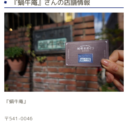
『蝸牛庵』さんの店舗情報
『蝸牛庵』
〒541-0046