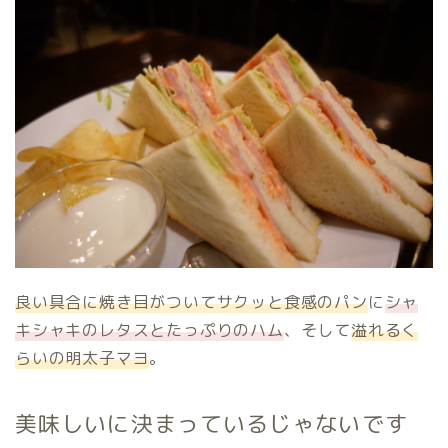
良い具合に焼き目がついてサクッと食感のパン
に
シャ
キシャキのレタスとたっぷりのハム
、そして
溢れるく
らいの明太子マヨ
。
美味しいに決まっているじゃないです