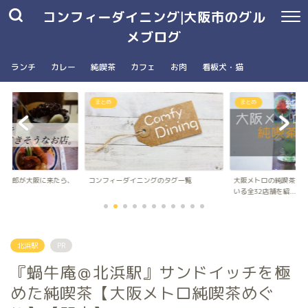
コンフィーダイニング|大阪市のグル
メブログ
ランチ
カレー
純喫茶
カフェ
お肉
看板犬・猫
まとめ
南森町駅・大阪天満宮駅
ングのタグ一覧
大阪メトロの純喫茶パンフレットに載って
台湾朝食専門店wanna 
いる全32店舗を紹...
ナ）のメニュ...
北浜駅
PR
『蝸牛庵＠北浜駅』サンドイッチを極
めた純喫茶【大阪メトロ純喫茶めぐ