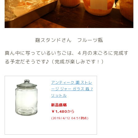
麹スタンドさん フルーツ瓶
真ん中に写っているいちごは、４月の末ごろに完成す
る予定だそうです♪（完成が楽しみです！）
アンティーク 調 ストレ
ージ ジャー ガラス 瓶 7
リットル
新品価格
￥1,480
から
(2019/4/12 04:51時点)