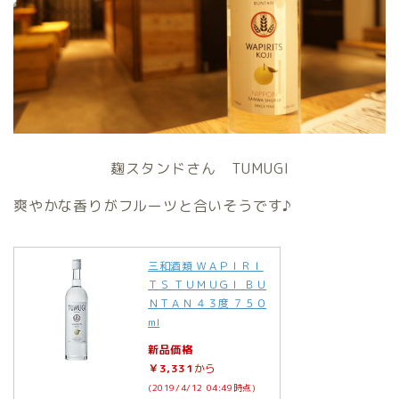
麹スタンドさん TUMUGI
爽やかな香りがフルーツと合いそうです♪
三和酒類 ＷＡＰＩＲＩ
ＴＳ ＴＵＭＵＧＩ ＢＵ
ＮＴＡＮ ４３度 ７５０
ml
新品価格
￥3,331
から
(2019/4/12 04:49時点)