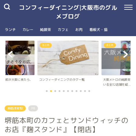
コンフィーダイニング|大阪市のグル
メブログ
ランチ
カレー
純喫茶
カフェ
お肉
看板犬・猫
まとめ
南森町駅・大阪天満宮駅
ングのタグ一覧
大阪メトロの純喫茶パンフレットに載って
台湾朝食専門店wanna 
いる全32店舗を紹...
ナ）のメニュ...
堺筋本町駅
PR
堺筋本町のカフェとサンドウィッチの
お店『麹スタンド』【閉店】