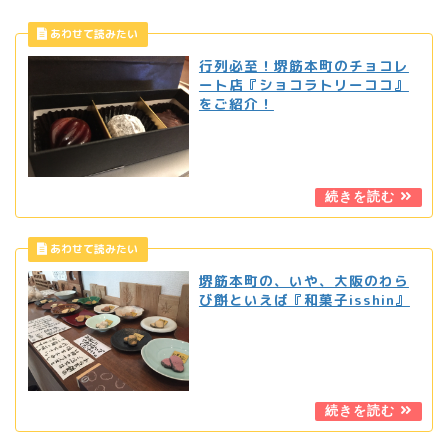
行列必至！堺筋本町のチョコレ
ート店『ショコラトリーココ』
をご紹介！
堺筋本町の、いや、大阪のわら
び餅といえば『和菓子isshin』