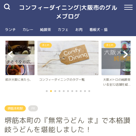
コンフィーダイニング|大阪市のグル
メブログ
ランチ
カレー
純喫茶
カフェ
お肉
看板犬・猫
まとめ
南森町駅・大阪天満宮駅
ングのタグ一覧
大阪メトロの純喫茶パンフレットに載って
台湾朝食専門店wanna 
いる全32店舗を紹...
ナ）のメニュ...
堺筋本町駅
PR
堺筋本町の『無常うどん ま』で本格讃
岐うどんを堪能しました！