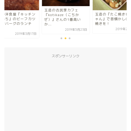
造の古民家カフェ
玉造の『たこ焼きヒロち
玉造の洋食屋『キッ
otikaze（こちか
ゃん』で昔懐かしのたこ
むらうち』のビーフ
）』さんの1番高い
焼きを！
とハンバーグのラン
.
を...
2019年2月28日
2019年5月23日
2019年3
スポンサーリンク