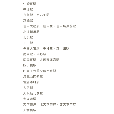
中崎町駅
中津駅
九条駅・西九条駅
京橋駅
住吉大社駅・住吉駅・住吉鳥居前駅
北加賀屋駅
北浜駅
十三駅
千林大宮駅・千林駅・森小路駅
南巽駅・平野駅
南森町駅・大阪天満宮駅
四ツ橋駅
四天王寺前夕陽ヶ丘駅
城北公園通駅
堺筋本町駅
大正駅
大阪城北詰駅
大阪港駅
天下茶屋・北天下茶屋・西天下茶屋
天満橋駅