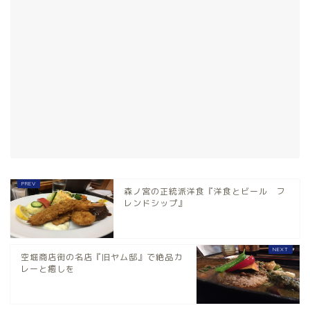
森ノ宮の正統派洋食『洋食とビール フ
レンドシップ』
空堀商店街の名店『旧ヤム邸』で絶品カ
レーと癒しを