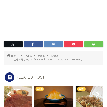
HOME
グルメ
大阪市
玉造駅
玉造の癒しカフェ『Rockwell coffee（ロックウェルコーヒー）』
RELATED POST
駅
玉造駅
玉造駅