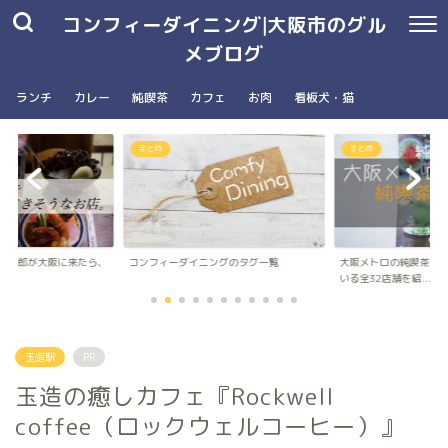
コンフィーダイニング|大阪市のグル
メブログ
ランチ
カレー
純喫茶
カフェ
お肉
看板犬・猫
まとめ
南森町駅・大阪天満宮駅
ングのタグ一覧
大阪メトロの純喫茶パンフレットに載って
台湾朝食専門店wanna 
いる全32店舗を紹...
ナ）のメニュ...
玉造駅
PR
玉造の癒しカフェ『Rockwell
coffee（ロックウェルコーヒー）』