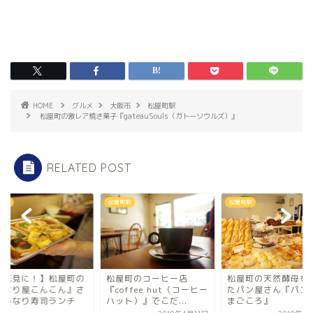
HOME
グルメ
大阪市
松屋町駅
松屋町の激レア焼き菓子『gateauSouls（ガトーソウルズ）』
RELATED POST
町駅
松屋町駅
松屋町駅
お花見に！】松屋町の
松屋町のコーヒー店
松屋町の天然酵母を
いなり屋こんこん』さ
『coffee hut（コーヒー
たパン屋さん『パン
でいなり寿司ランチ
ハット）』でこだ...
まごころ』
.