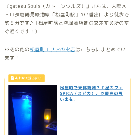
『gateau Souls（ガトーソウルズ）』さんは、大阪メ
トロ長堀鶴見緑地線「松屋町駅」の3番出口より徒歩で
約５分です♪（松屋町筋と空堀商店街の交差する所のす
ぐ近くです！）
※その他の
松屋町エリアのお店
はこちらにまとめてい
ます！
松屋町で天体観測？『星カフェ
SPICA（スピカ）』で最高の思
い出を。