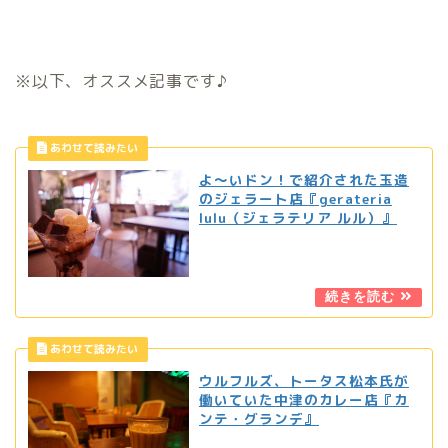
※以下、オススメ記事です♪
よ〜いドン！で紹介された玉造
のジェラート店『gerateria
lulu（ジェラテリア ルル）』
ウルフルズ、トータス松本氏が
働いていた中津のカレー店『カ
ンテ・グランデ』