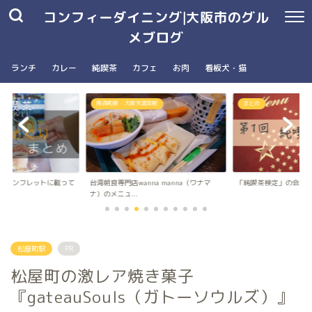
コンフィーダイニング|大阪市のグル
メブログ
ランチ
カレー
純喫茶
カフェ
お肉
看板犬・猫
南森町駅・大阪天満宮駅
まとめ
茶パンフレットに載って
台湾朝食専門店wanna manna（ワナマ
「純喫茶検定」の会場
..
ナ）のメニュ...
松屋町駅
PR
松屋町の激レア焼き菓子
『gateauSouls（ガトーソウルズ）』