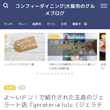
コンフィーダイニング|大阪市のグル
メブログ
ランチ
カレー
純喫茶
カフェ
お肉
看板犬・猫
まとめ
南森町駅・大阪天満宮駅
ングのタグ一覧
大阪メトロの純喫茶パンフレットに載って
台湾朝食専門店wanna 
いる全32店舗を紹...
ナ）のメニュ...
玉造駅
PR
よ〜いドン！で紹介された玉造のジェ
ラート店『gerateria lulu（ジェラテ