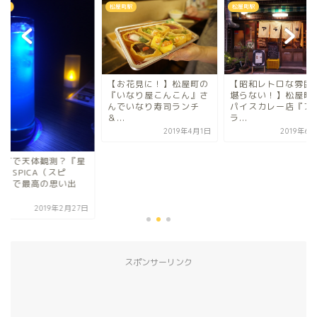
町駅
松屋町駅
松屋町駅
お花見に！】松屋町の
【昭和レトロな雰囲気が
いなり屋こんこん』さ
堪らない！】松屋町のス
でいなり寿司ランチ
パイスカレー店『アラ
.
ラ...
2019年4月1日
2019年6月26日
松屋町で天体観測？
カフェSPICA（スピ
カ）』で最高の思い
を...
2019年2
スポンサーリンク