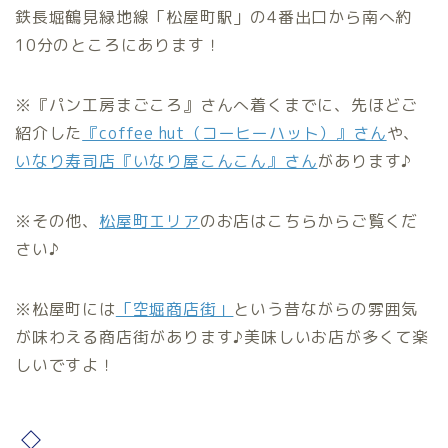
鉄長堀鶴見緑地線「松屋町駅」の4番出口から南へ約
10分のところにあります！
※『パン工房まごころ』さんへ着くまでに、先ほどご
紹介した
『coffee hut（コーヒーハット）』さん
や、
いなり寿司店『いなり屋こんこん』さん
があります♪
※その他、
松屋町エリア
のお店はこちらからご覧くだ
さい♪
※松屋町には
「空堀商店街」
という昔ながらの雰囲気
が味わえる商店街があります♪美味しいお店が多くて楽
しいですよ！