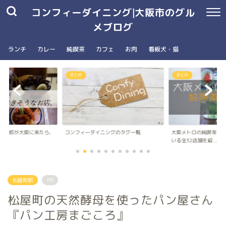
コンフィーダイニング|大阪市のグル
メブログ
ランチ
カレー
純喫茶
カフェ
お肉
看板犬・猫
まとめ
南森町駅・大阪天満宮駅
ングのタグ一覧
大阪メトロの純喫茶パンフレットに載って
台湾朝食専門店wanna 
いる全32店舗を紹...
ナ）のメニュ...
松屋町駅
PR
松屋町の天然酵母を使ったパン屋さん
『パン工房まごころ』