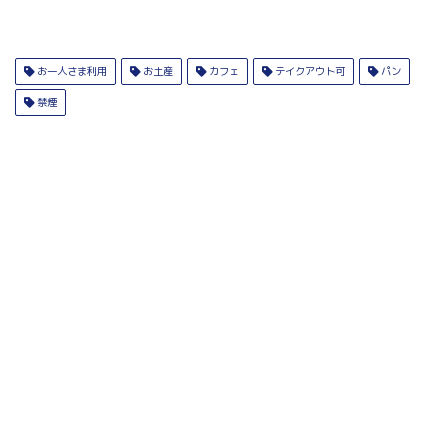
お一人さま利用
お土産
カフェ
テイクアウト可
パン
禁煙