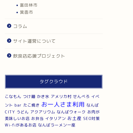
富田林市
箕面市
コラム
サイト運営について
飲食店応援プロジェクト
タグクラウド
こなもん
つけ麺
かき氷
アメリカ村
せんべろ
イベ
お一人さま利用
ント
bar
たこ焼き
なんば
CITY
うどん
アクアリウム
なんばウォーク
お肉が
お土産
美味しいお店
お弁当
イタリアン
SEO対策
Wi-fiがあるお店
なんばラーメン一座