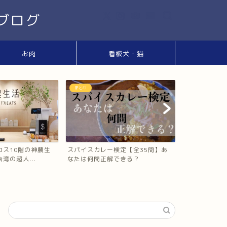
ブログ
お肉
看板犬・猫
まとめ
天王寺駅・阿倍野
カス10階の神農生
スパイスカレー検定【全35問】あ
あべのハルカ
湾の超人...
なたは何問正解できる？
う）で本場の台