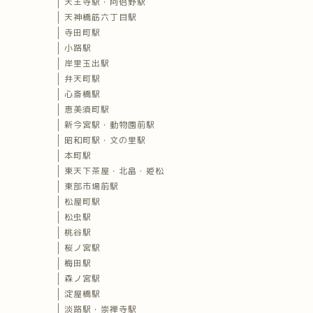
天王寺駅・阿倍野駅
天神橋筋六丁目駅
寺田町駅
小路駅
岸里玉出駅
弁天町駅
心斎橋駅
恵美須町駅
新今宮駅・動物園前駅
昭和町駅・文の里駅
本町駅
東天下茶屋・北畠・姫松
東部市場前駅
松屋町駅
松虫駅
桃谷駅
桜ノ宮駅
梅田駅
森ノ宮駅
淀屋橋駅
淡路駅・崇禅寺駅