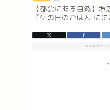
【都会にある自然】堺
『ケの日のごはん にに
記事内に商品プロ
ス