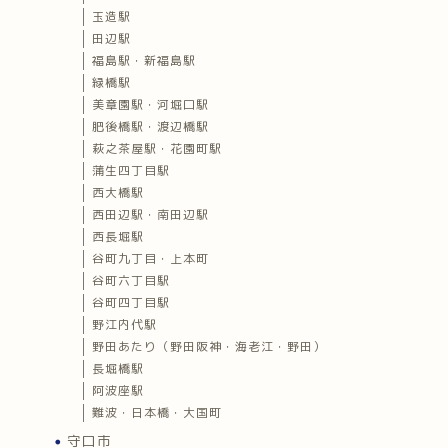
玉造駅
田辺駅
福島駅・新福島駅
緑橋駅
美章園駅・河堀口駅
肥後橋駅・渡辺橋駅
萩之茶屋駅・花園町駅
蒲生四丁目駅
西大橋駅
西田辺駅・南田辺駅
西長堀駅
谷町九丁目・上本町
谷町六丁目駅
谷町四丁目駅
野江内代駅
野田あたり（野田阪神・海老江・野田）
長堀橋駅
阿波座駅
難波・日本橋・大国町
守口市