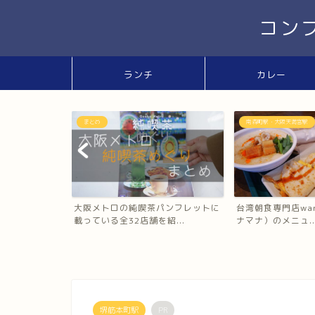
コン
ランチ
カレー
まとめ
南森町駅・大阪天満宮駅
グのタグ一覧
大阪メトロの純喫茶パンフレットに
台湾朝食専門店wan
載っている全32店舗を紹...
ナマナ）のメニュ..
堺筋本町駅
PR