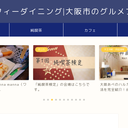
フィーダイニング|大阪市のグルメ
純喫茶
カフェ
まとめ
天王寺駅・阿倍野駅
na manna（ワ
「純喫茶検定」の会場はこちらで
大阪あべのハル
.
す。
活を完全紹介！台