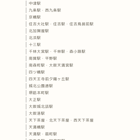
中津駅
九条駅・西九条駅
京橋駅
住吉大社駅・住吉駅・住吉鳥居前駅
北加賀屋駅
北浜駅
十三駅
千林大宮駅・千林駅・森小路駅
南巽駅・平野駅
南森町駅・大阪天満宮駅
四ツ橋駅
四天王寺前夕陽ヶ丘駅
城北公園通駅
堺筋本町駅
大正駅
大阪城北詰駅
大阪港駅
天下茶屋・北天下茶屋・西天下茶屋
天満橋駅
天満駅・扇町駅