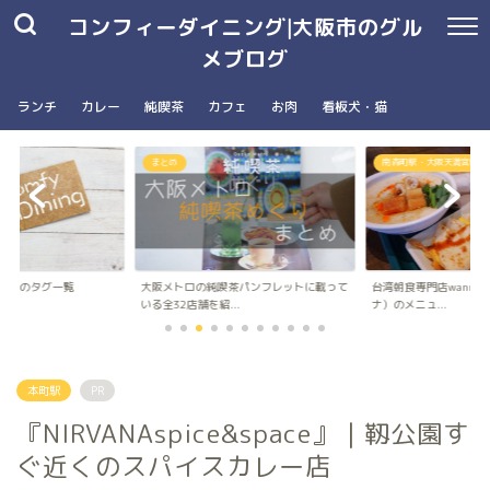
コンフィーダイニング|大阪市のグル
メブログ
ランチ
カレー
純喫茶
カフェ
お肉
看板犬・猫
まとめ
南森町駅・大阪天満宮駅
ングのタグ一覧
大阪メトロの純喫茶パンフレットに載って
台湾朝食専門店wanna 
いる全32店舗を紹...
ナ）のメニュ...
本町駅
PR
『NIRVANAspice&space』｜靱公園す
ぐ近くのスパイスカレー店