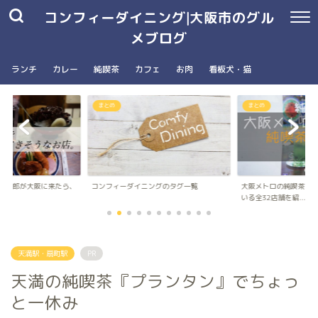
コンフィーダイニング|大阪市のグル
メブログ
ランチ
カレー
純喫茶
カフェ
お肉
看板犬・猫
まとめ
南森町駅・大阪天満宮駅
ングのタグ一覧
大阪メトロの純喫茶パンフレットに載って
台湾朝食専門店wanna 
いる全32店舗を紹...
ナ）のメニュ...
天満駅・扇町駅
PR
天満の純喫茶『プランタン』でちょっ
と一休み