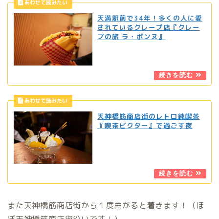
天満駅前で34年！多くの人に愛
されているクレープ店『クレー
プの旅 ラ・ボンヌ』
天神橋筋商店街のレトロ純喫茶
『喫茶ビクター』で過ごす夜
また天神橋筋商店街から１度曲がると着きます！（ほ
ぼ天神橋筋商店街沿いです！）