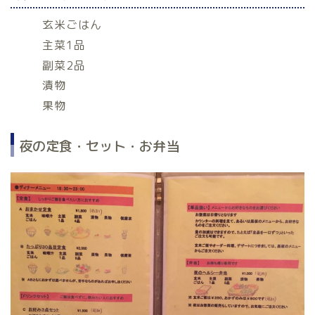
玄米ごはん
主菜1品
副菜2品
漬物
果物
夜の定食・セット・お弁当