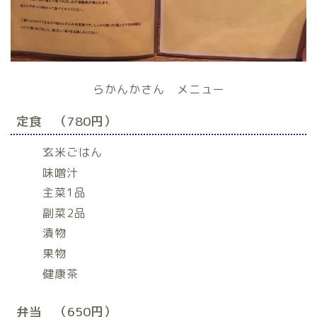
らかんかさん メニュー
定食 （780円）
玄米ごはん
味噌汁
主菜1品
副菜2品
漬物
果物
健康茶
弁当 （650円）