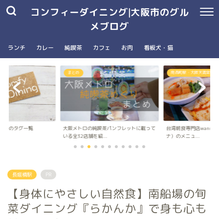
コンフィーダイニング|大阪市のグル
メブログ
ランチ
カレー
純喫茶
カフェ
お肉
看板犬・猫
まとめ
南森町駅・大阪天満宮駅
ングのタグ一覧
大阪メトロの純喫茶パンフレットに載って
台湾朝食専門店wanna 
いる全32店舗を紹...
ナ）のメニュ...
長堀橋駅
PR
【身体にやさしい自然食】南船場の旬
菜ダイニング『らかんか』で身も心も