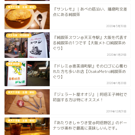
東天下茶屋・北畠・姫松
『サンレモ』｜あべの筋沿い、播磨町交差
点にある純喫茶
2020年3月30日
天王寺駅・阿倍野駅
『純喫茶スワン＠天王寺駅』大阪を代表す
る純喫茶の1つです【大阪メトロ純喫茶め
ぐり】
2020年1月29日
恵美須町駅
『ドレミ＠恵美須町駅』そのロゴに心奪わ
れた方も多いお店【OsakaMetro純喫茶め
ぐり】
2020年1月20日
東天下茶屋・北畠・姫松
『ジェラート屋オオジ』｜阿倍王子神社で
初詣する方は特にオススメ！
2019年12月31日
東天下茶屋・北畠・姫松
『あたりきしゃりき堂＠阿倍野区』のドー
ナツが素朴で最高に美味しいんです。