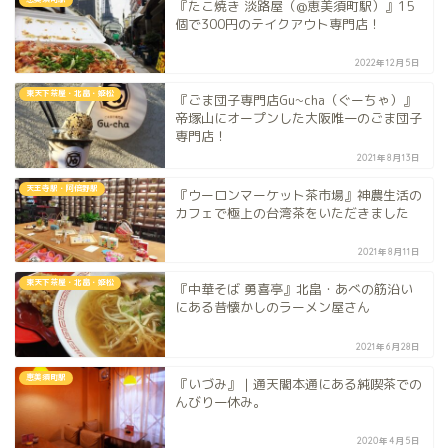
『たこ焼き 淡路屋（@恵美須町駅）』15
個で300円のテイクアウト専門店！
2022年12月5日
東天下茶屋・北畠・姫松
『ごま団子専門店Gu~cha（ぐーちゃ）』
帝塚山にオープンした大阪唯一のごま団子
専門店！
2021年8月13日
天王寺駅・阿倍野駅
『ウーロンマーケット茶市場』神農生活の
カフェで極上の台湾茶をいただきました
2021年8月11日
東天下茶屋・北畠・姫松
『中華そば 勇喜亭』北畠・あべの筋沿い
にある昔懐かしのラーメン屋さん
2021年6月28日
恵美須町駅
『いづみ』｜通天閣本通にある純喫茶での
んびり一休み。
2020年4月5日