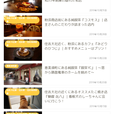
和33年創業の隠れた名店
2019年10月31日
住吉大社駅・住吉駅・住吉鳥居前
粉浜商店街にある純喫茶『コスモス』｜店
駅
主さんのこだわりが詰まった店内
2019年10月28日
住吉大社駅・住吉駅・住吉鳥居前
住吉大社近く、粉浜にあるカフェ『みどり
駅
のひつじ』｜おすすめメニューはプリン！
2019年10月22日
恵美須町駅
恵美須町にある純喫茶『喫茶YC』｜〜窓
から路面電車のホームを眺めて〜
2019年10月20日
住吉大社駅・住吉駅・住吉鳥居前
住吉大社の近くにあるオススメたこ焼き店
駅
『蛸屋 㐂八』｜看板犬のしーちゃんに会
いに行こう！
2019年10月13日