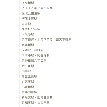
四ツ橋駅
四天王寺前夕陽ヶ丘駅
城北公園通駅
堺筋本町駅
大正駅
大阪城北詰駅
大阪港駅
天下茶屋・北天下茶屋・西天下茶屋
天満橋駅
天満駅・扇町駅
天王寺駅・阿倍野駅
天神橋筋六丁目駅
寺田町駅
小路駅
岸里玉出駅
弁天町駅
心斎橋駅
恵美須町駅
新今宮駅・動物園前駅
昭和町駅・文の里駅