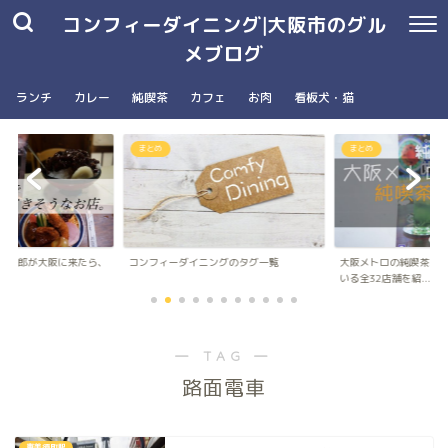
コンフィーダイニング|大阪市のグル
メブログ
ランチ
カレー
純喫茶
カフェ
お肉
看板犬・猫
まとめ
まとめ
の五郎が大阪に来たら、
コンフィーダイニングのタグ一覧
大阪メトロの純喫茶パ
..
いる全32店舗を紹...
― TAG ―
路面電車
恵美須町駅