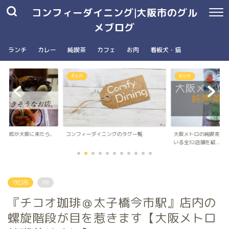
コンフィーダイニング|大阪市のグル
メブログ
ランチ
カレー
純喫茶
カフェ
お肉
看板犬・猫
まとめ
南森町駅・大阪天満宮駅
ングのタグ一覧
大阪メトロの純喫茶パンフレットに載って
台湾朝食専門店wanna 
いる全32店舗を紹...
ナ）のメニュ...
守口市
PR
『チコオ珈琲＠太子橋今市駅』店内の
螺旋階段が目を惹きます【大阪メトロ