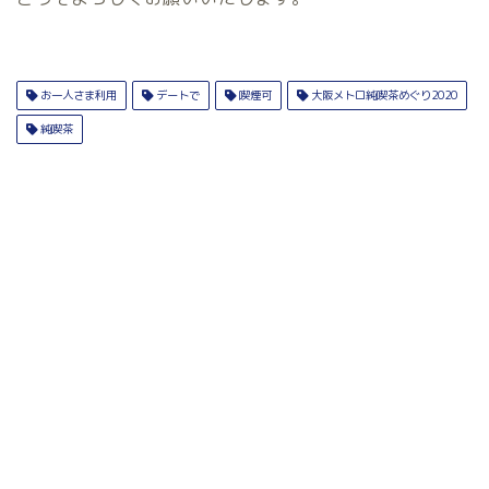
お一人さま利用
デートで
喫煙可
大阪メトロ純喫茶めぐり2020
純喫茶