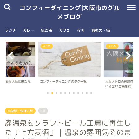
コンフィーダイニング|大阪市のグル
メブログ
ランチ
カレー
純喫茶
カフェ
お肉
看板犬・猫
まとめ
南森町駅・大阪天満宮駅
ングのタグ一覧
大阪メトロの純喫茶パンフレットに載って
台湾朝食専門店wanna 
いる全32店舗を紹...
ナ）のメニュ...
淡路駅・崇禅寺駅
PR
廃温泉をクラフトビール工房に再生し
た『上方麦酒』｜温泉の雰囲気そのま