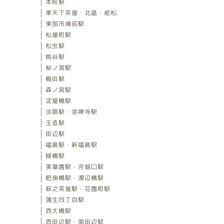
本町駅
東天下茶屋・北畠・姫松
東部市場前駅
松屋町駅
松虫駅
桃谷駅
桜ノ宮駅
梅田駅
森ノ宮駅
淀屋橋駅
淡路駅・崇禅寺駅
玉造駅
田辺駅
福島駅・新福島駅
緑橋駅
美章園駅・河堀口駅
肥後橋駅・渡辺橋駅
萩之茶屋駅・花園町駅
蒲生四丁目駅
西大橋駅
西田辺駅・南田辺駅