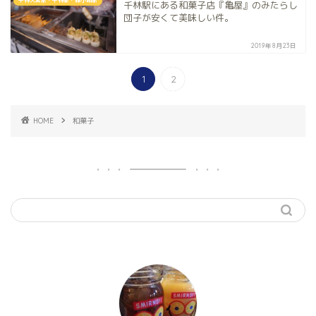
千林大宮駅・千林駅・森小路駅
千林駅にある和菓子店『亀屋』のみたらし
団子が安くて美味しい件。
2019年8月23日
1
2
HOME
和菓子