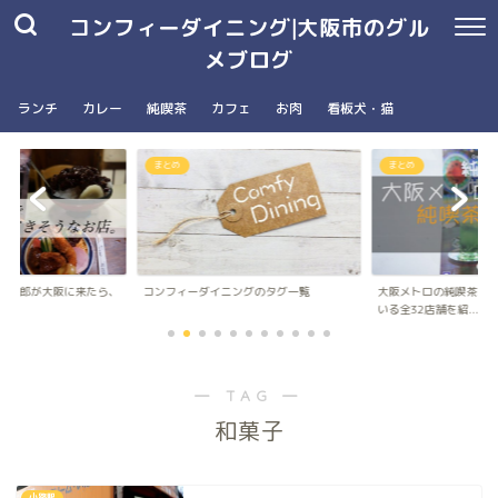
コンフィーダイニング|大阪市のグル
メブログ
ランチ
カレー
純喫茶
カフェ
お肉
看板犬・猫
まとめ
まとめ
の五郎が大阪に来たら、
コンフィーダイニングのタグ一覧
大阪メトロの純喫茶パ
..
いる全32店舗を紹...
― TAG ―
和菓子
小路駅