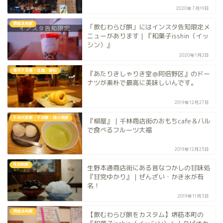
2020年7月19日
堺筋本町駅
「飲むわらび餅」にはインスタ告知限定メ
ニューがあります｜『和菓子isshin（イッ
シン）』
2020年1月2日
東天下茶屋・北畠・姫松
『あたりきしゃりき堂＠阿倍野区』のドー
ナツが素朴で最高に美味しいんです。
2019年12月27日
千林大宮駅・千林駅・森小路駅
『柳屋』｜千林商店街のおもちcafe＆バル
で食べるフルーツ大福
2019年12月25日
寺田町駅
生野本通商店街にある昔なつかしの甘味処
『甘党ゆかり』｜ぜんざい・かき氷が有
名！
2019年11月5日
堺筋本町駅
【飲むわらび餅をカスタム】堺筋本町の