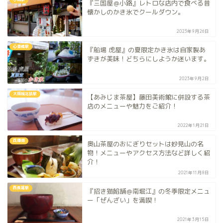
『三国屋＠小路』レトロな店内で食べる昔
懐かしのかき氷でクールダウン。
2023年9月26日
心斎橋駅
『船場 虎屋』の夏限定かき氷は自家製あ
ずきが美味！どちらにしようか迷います。
2023年9月2日
大阪城北詰駅
【あみじま茶屋】藤田美術館に併設する茶
店のメニューや魅力をご紹介！
2022年1月21日
兵庫県
奥山茶屋のおにぎりセットは妙見山の名
物！メニューやアクセス方法など詳しく紹
介！
2021年11月8日
西長堀駅
『招き猫餡舗＠南堀江』の冬季限定メニュ
ー「ぜんざい」を満喫！
2021年3月15日