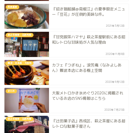
西長堀駅
『招き猫餡舗＠南堀江』の夏季限定メニュ
ー「豆花」が圧倒的美味な件。
2021年3月12日
萩之茶屋駅・花園町駅
『甘党喫茶ハマヤ』萩之茶屋駅前にある昭
和レトロな甘味処が人気な理由
2020年11月8日
難波・日本橋・大国町
カフェ『つぎね』。浪芳庵（なみよしあ
ん）難波本店にある極上空間
2020年9月12日
まとめ
大阪メトロかき氷めぐり2020に掲載され
ているお店のSNS情報はこちら
2020年7月25日
萩之茶屋駅・花園町駅
『辻田菓子店』西成区、萩之茶屋にある超
レトロな駄菓子屋さん