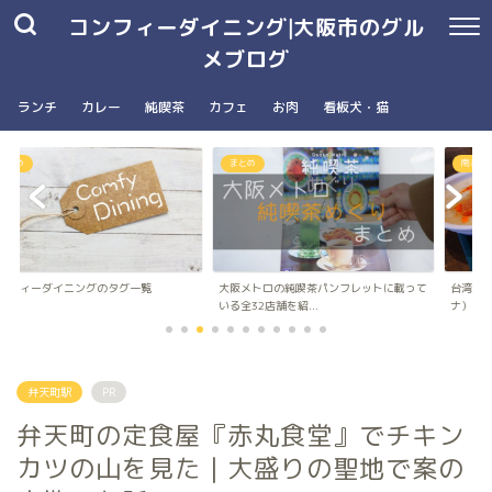
コンフィーダイニング|大阪市のグル
メブログ
ランチ
カレー
純喫茶
カフェ
お肉
看板犬・猫
まとめ
南森町駅・大阪天満宮駅
ングのタグ一覧
大阪メトロの純喫茶パンフレットに載って
台湾朝食専門店wanna 
いる全32店舗を紹...
ナ）のメニュ...
弁天町駅
PR
弁天町の定食屋『赤丸食堂』でチキン
カツの山を見た｜大盛りの聖地で案の