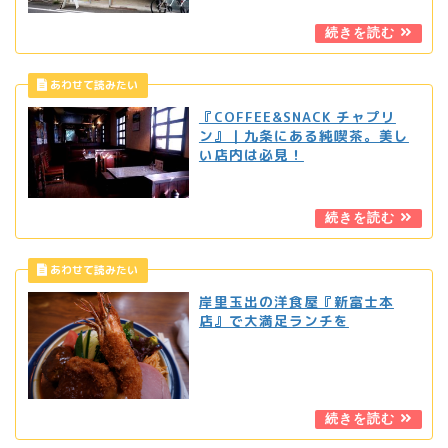
『COFFEE&SNACK チャプリ
ン』｜九条にある純喫茶。美し
い店内は必見！
岸里玉出の洋食屋『新富士本
店』で大満足ランチを