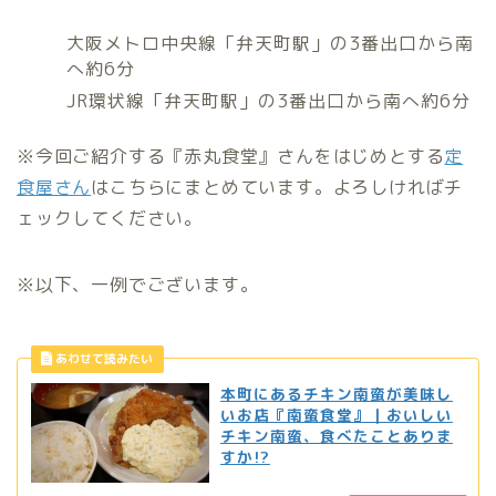
大阪メトロ中央線「弁天町駅」の3番出口から南
へ約6分
JR環状線「弁天町駅」の3番出口から南へ約6分
※今回ご紹介する『赤丸食堂』さんをはじめとする
定
食屋さん
はこちらにまとめています。よろしければチ
ェックしてください。
※以下、一例でございます。
本町にあるチキン南蛮が美味し
いお店『南蛮食堂』｜おいしい
チキン南蛮、食べたことありま
すか!?