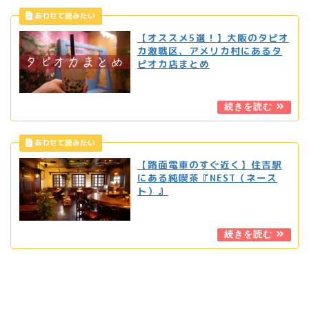
【オススメ5選！】大阪のタピオ
カ激戦区、アメリカ村にあるタ
ピオカ店まとめ
【路面電車のすぐ近く】住吉駅
にある純喫茶『NEST（ネース
ト）』