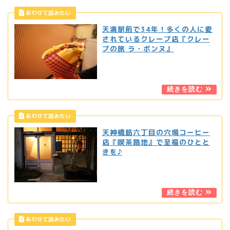
天満駅前で34年！多くの人に愛
されているクレープ店『クレー
プの旅 ラ・ボンヌ』
天神橋筋六丁目の穴場コーヒー
店『喫茶路地』で至福のひとと
きを♪