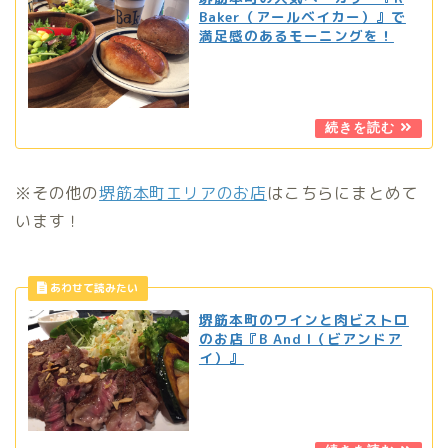
Baker（アールベイカー）』で
満足感のあるモーニングを！
※その他の
堺筋本町エリアのお店
はこちらにまとめて
います！
堺筋本町のワインと肉ビストロ
のお店『B And I（ビアンドア
イ）』