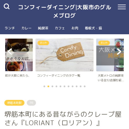
コンフィーダイニング|大阪市のグル
メブログ
ランチ
カレー
純喫茶
カフェ
お肉
看板犬・猫
まとめ
南森町駅・大阪天満宮駅
ングのタグ一覧
大阪メトロの純喫茶パンフレットに載って
台湾朝食専門店wanna 
いる全32店舗を紹...
ナ）のメニュ...
堺筋本町駅
PR
堺筋本町にある昔ながらのクレープ屋
さん『LORIANT（ロリアン）』