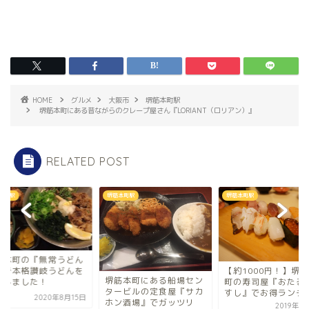
HOME
グルメ
大阪市
堺筋本町駅
堺筋本町にある昔ながらのクレープ屋さん『LORIANT（ロリアン）』
RELATED POST
本町駅
堺筋本町駅
堺筋本町駅
堺筋本町の『無常う
ま』で本格讃岐うど
【約1000円！】堺筋本
筋本町にある船場セン
堪能しました！
町の寿司屋『おたる栄六
ービルの定食屋『サカ
すし』でお得ランチを
2020年8
ン酒場』でガッツリ
2019年7月11日