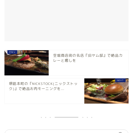
空堀商店街の名店『旧ヤム邸』で絶品カ
レーと癒しを
堺筋本町の『NICKSTOCK(ニックストッ
ク)』で絶品お肉モーニングを...