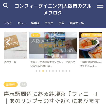
コンフィーダイニング|大阪市のグル
メブログ
ランチ
カレー
純喫茶
カフェ
お肉
看板犬・猫
まとめ
南森町駅・大阪天満宮駅
ングのタグ一覧
大阪メトロの純喫茶パンフレットに載って
台湾朝食専門店wanna 
いる全32店舗を紹...
ナ）のメニュ...
富田林市
PR
喜志駅周辺にある純喫茶『ファニー』
｜あのサンプラのすぐ近くにあります