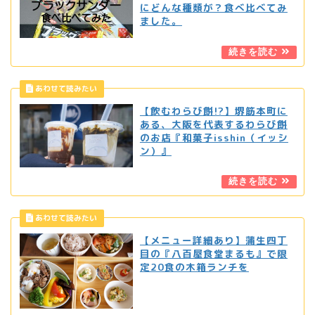
にどんな種類が？食べ比べてみ
ました。
【飲むわらび餅!?】堺筋本町に
ある、大阪を代表するわらび餅
のお店『和菓子isshin（イッシ
ン）』
【メニュー詳細あり】蒲生四丁
目の『八百屋食堂まるも』で限
定20食の木箱ランチを