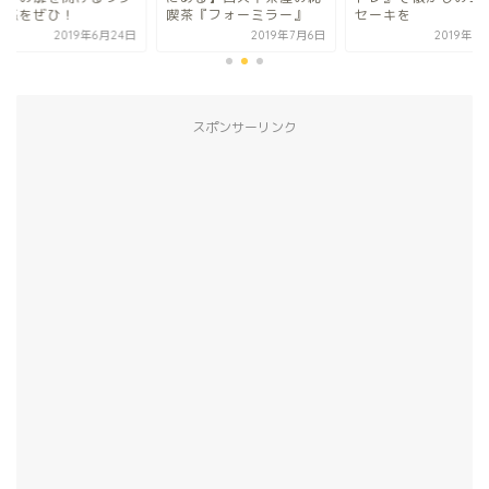
茶『フォーミラー』
セーキを
ワク感をぜひ！
2019年7月6日
2019年6月18日
2019年6
スポンサーリンク