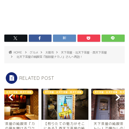
HOME
グルメ
大阪市
天下茶屋・北天下茶屋・西天下茶屋
北天下茶屋の純喫茶『珈琲屋ナカノ』さんへ再訪！
RELATED POST
茶屋・北天下茶屋・西天下茶屋
天下茶屋・北天下茶屋・西天下茶屋
天下茶屋・北天下茶屋・西天下茶
煎りたての魅力がそこ
天下茶屋の純喫茶『アン
西天下茶屋の純喫茶
ある】西天下茶屋の純
トレ』で懐かしのミルク
ガシ』の扉を開ける