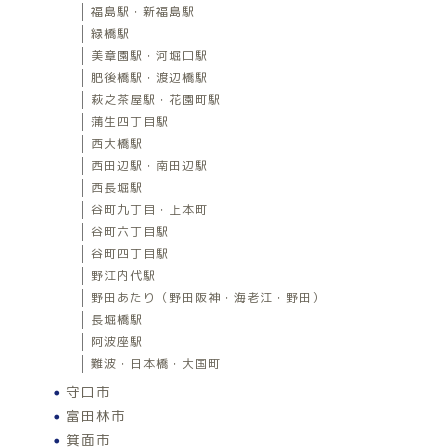
福島駅・新福島駅
緑橋駅
美章園駅・河堀口駅
肥後橋駅・渡辺橋駅
萩之茶屋駅・花園町駅
蒲生四丁目駅
西大橋駅
西田辺駅・南田辺駅
西長堀駅
谷町九丁目・上本町
谷町六丁目駅
谷町四丁目駅
野江内代駅
野田あたり（野田阪神・海老江・野田）
長堀橋駅
阿波座駅
難波・日本橋・大国町
守口市
富田林市
箕面市