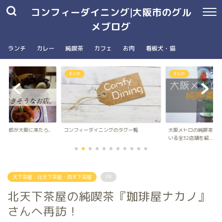
コンフィーダイニング|大阪市のグル
メブログ
ランチ
カレー
純喫茶
カフェ
お肉
看板犬・猫
まとめ
南森町駅・大阪天満宮駅
ングのタグ一覧
大阪メトロの純喫茶パンフレットに載って
台湾朝食専門店wanna 
いる全32店舗を紹...
ナ）のメニュ...
天下茶屋・北天下茶屋・西天下茶屋
PR
北天下茶屋の純喫茶『珈琲屋ナカノ』
さんへ再訪！