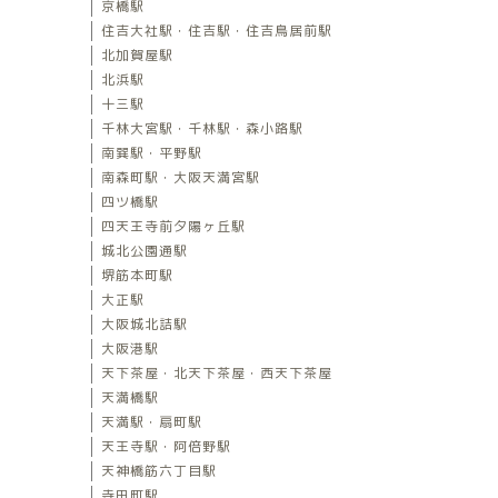
京橋駅
住吉大社駅・住吉駅・住吉鳥居前駅
北加賀屋駅
北浜駅
十三駅
千林大宮駅・千林駅・森小路駅
南巽駅・平野駅
南森町駅・大阪天満宮駅
四ツ橋駅
四天王寺前夕陽ヶ丘駅
城北公園通駅
堺筋本町駅
大正駅
大阪城北詰駅
大阪港駅
天下茶屋・北天下茶屋・西天下茶屋
天満橋駅
天満駅・扇町駅
天王寺駅・阿倍野駅
天神橋筋六丁目駅
寺田町駅