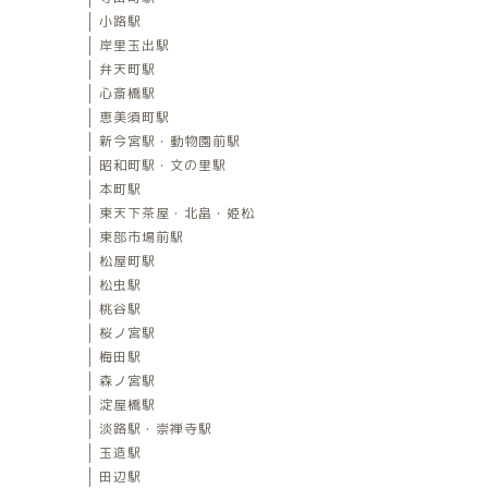
小路駅
岸里玉出駅
弁天町駅
心斎橋駅
恵美須町駅
新今宮駅・動物園前駅
昭和町駅・文の里駅
本町駅
東天下茶屋・北畠・姫松
東部市場前駅
松屋町駅
松虫駅
桃谷駅
桜ノ宮駅
梅田駅
森ノ宮駅
淀屋橋駅
淡路駅・崇禅寺駅
玉造駅
田辺駅