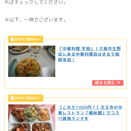
ればチェックしてください。
※以下、一例でございます。
『中華料理 宇宙』｜大阪市生野
区にある中華料理店はまるで純
喫茶店！
【これで1000円？】天王寺の中
華レストラン『楓林閣』でコス
パ最強ランチを