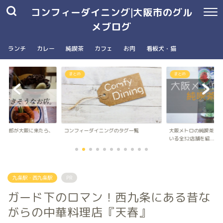
コンフィーダイニング|大阪市のグル
メブログ
ランチ
カレー
純喫茶
カフェ
お肉
看板犬・猫
まとめ
南森町駅・大阪天満宮駅
ングのタグ一覧
大阪メトロの純喫茶パンフレットに載って
台湾朝食専門店wanna 
いる全32店舗を紹...
ナ）のメニュ...
九条駅・西九条駅
PR
ガード下のロマン！西九条にある昔な
がらの中華料理店『天春』