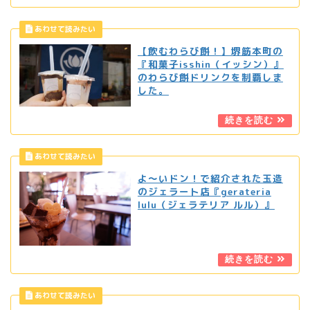
【飲むわらび餅！】堺筋本町の
『和菓子isshin（イッシン）』
のわらび餅ドリンクを制覇しま
した。
よ〜いドン！で紹介された玉造
のジェラート店『gerateria
lulu（ジェラテリア ルル）』