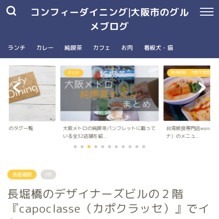
コンフィーダイニング|大阪市のグル
メブログ
ランチ
カレー
純喫茶
カフェ
お肉
看板犬・猫
まとめ
南森町駅・大阪天満宮駅
グ一覧
大阪メトロの純喫茶パンフレットに載って
台湾朝食専門店wanna manna（
いる全32店舗を紹...
ナ）のメニュ...
長堀橋駅
PR
長堀橋のデザイナーズビルの２階
『capoclasse（カポクラッセ）』でイ